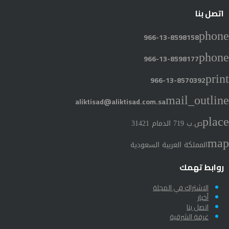
اتصل بنا
phone
966-13-8598158
phone
966-13-8598177
print
966-13-8570392
mail_outline
aliktisad@aliktisad.com.sa
place
ص.ب 719 الدمام 31421
map
المملكة العربية السعودية
روابط تهمك
الاشتراك في المجلة
أخبار
اتصل بنا
غرفة الشرقية