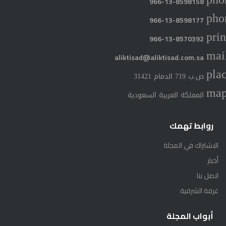
966-13-8598158
pho
966-13-8598177
prin
966-13-8570392
mai
aliktisad@aliktisad.com.sa
pla
ص.ب 719 الدمام 31421
ma
المملكة العربية السعودية
روابط تهمك
الاشتراك في المجلة
أخبار
اتصل بنا
غرفة الشرقية
أبواب المجلة