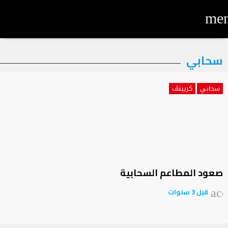
me
لتصنيف:
سحابي
حابي
سحابي
كرييتڤ
صعود المطاعم السحابية
قبل 3 سنوات
acc