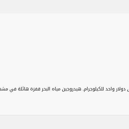
ضر إلى دولار واحد للكيلوجرام. هيدروجين مياه البحر قفزة هائلة ف