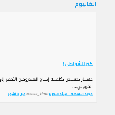
التصنيف:
الغاليوم
الغاليوم
كنز الشواطئ!
جهــــاز يخفــــض تكلفــــة إنتــاج الهيدروجين الأخ
الكربوني.…
access_time
مجلة الاقتصاد - هيئة التحرير
قبل 3 أشهر