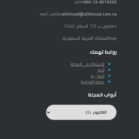
print
966-13-8570392
mail_outline
aliktisad@aliktisad.com.sa
place
ص.ب 719 الدمام 31421
map
المملكة العربية السعودية
روابط تهمك
الاشتراك في المجلة
أخبار
اتصل بنا
غرفة الشرقية
أبواب المجلة
أبواب
المجلة