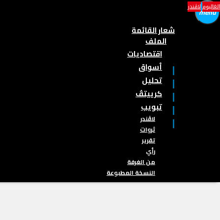
الغاليوم
لاڤندر
menu
شعار القائمة
الملف
اقتصاديات
أسواق
تحليل
كرييتڤ
تبويب
لاڤندر
ثروات
تقرير
رأي
من الغرفة
النسخة المطبوعة