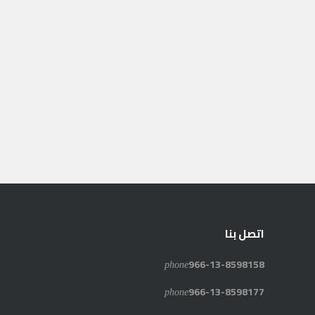
اتصل بنا
phone
966-13-8598158
phone
966-13-8598177