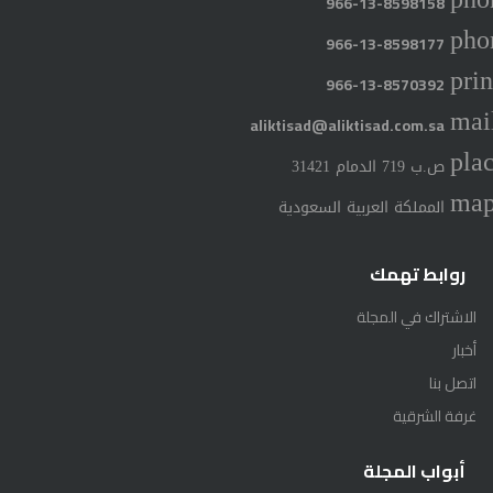
966-13-8598158
pho
966-13-8598177
prin
966-13-8570392
mai
aliktisad@aliktisad.com.sa
pla
ص.ب 719 الدمام 31421
ma
المملكة العربية السعودية
روابط تهمك
الاشتراك في المجلة
أخبار
اتصل بنا
غرفة الشرقية
أبواب المجلة