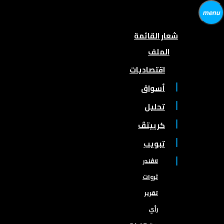
menu
شعار القائمة
الملف
اقتصاديات
أسواق
تحليل
كرييتڤ
تبويب
لاڤندر
ثروات
تقرير
رأي