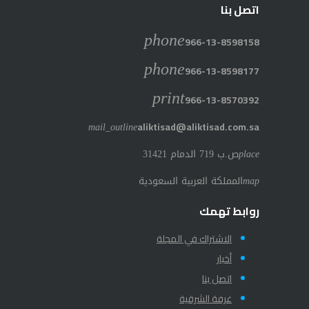
اتصل بنا
phone
966-13-8598158
phone
966-13-8598177
print
966-13-8570392
mail_outline
aliktisad@aliktisad.com.sa
place
ص.ب 719 الدمام 31421
map
المملكة العربية السعودية
روابط تهمك
الاشتراك في المجلة
أخبار
اتصل بنا
غرفة الشرقية