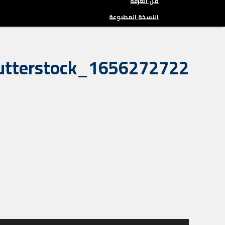
من الغرفة
النسخة المطبوعة
utterstock_1656272722