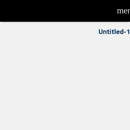
me
Untitled-1