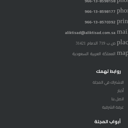
966-13-8598158
pho
966-13-8598177
prin
966-13-8570392
mai
aliktisad@aliktisad.com.sa
pla
ص.ب 719 الدمام 31421
ma
المملكة العربية السعودية
روابط تهمك
الاشتراك في المجلة
أخبار
اتصل بنا
غرفة الشرقية
أبواب المجلة