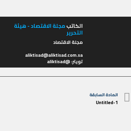
الكاتب
مجلة الاقتصاد - هيئة
التحرير
تويتر: @aliktisad
تصفّح
المادة السابقة
المادة
Untitled-1
المقالات
السابقة