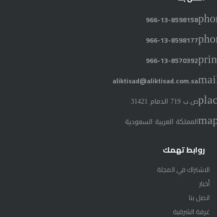
pho
966-13-8598158
pho
966-13-8598177
prin
966-13-8570392
mai
aliktisad@aliktisad.com.sa
pla
ص.ب 719 الدمام 31421
ma
المملكة العربية السعودية
روابط تهمك
الاشتراك في المجلة
أخبار
اتصل بنا
غرفة الشرقية