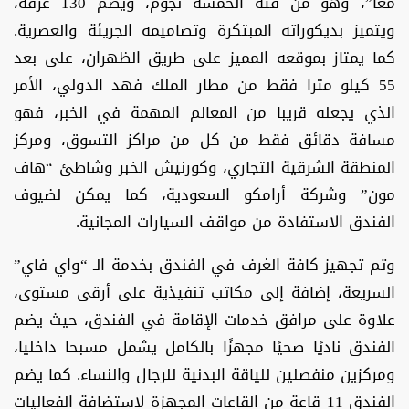
معاً”، وهو من فئة الخمسة نجوم، ويضم 130 غرفة،
ويتميز بديكوراته المبتكرة وتصاميمه الجريئة والعصرية.
كما يمتاز بموقعه المميز على طريق الظهران، على بعد
55 كيلو مترا فقط من مطار الملك فهد الدولي، الأمر
الذي يجعله قريبا من المعالم المهمة في الخبر، فهو
مسافة دقائق فقط من كل من مراكز التسوق، ومركز
المنطقة الشرقية التجاري، وكورنيش الخبر وشاطئ “هاف
مون” وشركة أرامكو السعودية، كما يمكن لضيوف
الفندق الاستفادة من مواقف السيارات المجانية.
وتم تجهيز كافة الغرف في الفندق بخدمة الـ “واي فاي”
السريعة، إضافة إلى مكاتب تنفيذية على أرقى مستوى،
علاوة على مرافق خدمات الإقامة في الفندق، حيث يضم
الفندق ناديًا صحيًا مجهزًا بالكامل يشمل مسبحا داخليا،
ومركزين منفصلين للياقة البدنية للرجال والنساء. كما يضم
الفندق 11 قاعة من القاعات المجهزة لاستضافة الفعاليات