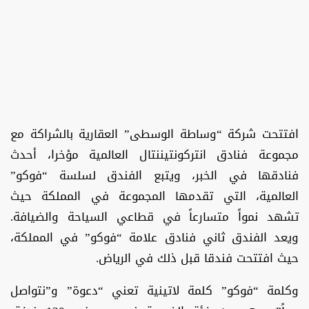
افتتحت شركة “وساطة الوسطى” العقارية بالشراكة مع
مجموعة فنادق انتركونتيننتال العالمية مؤخرا، أحدث
فنادقها في الخبر، ويتبع الفندق لسلسة “فوكو”
العالمية، التي تقدمها المجموعة في المملكة حيث
تشهد نمواً متسارعاً في قطاعي السياحة والضيافة.
ويعد الفندق ثاني فنادق علامة “فوكو” في المملكة،
حيث افتتحت فندقا قبل ذلك في الرياض.
وكلمة “فوكو” كلمة لاتينية تعني “دعوة” و”نتواصل