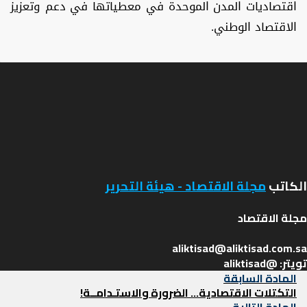
اقتصاديات المدن الموحدة في معطياتها في دعم وتعزيز
الاقتصاد الوطني.
الكاتب
مجلة الاقتصاد - هيئة التحرير
تويتر: @aliktisad
تصفّح
المادة
المادة السابقة
السابقة
التكتلات الاقتصادية… الضرورة والاستـدامــة!
المقالات
المادة
المادة التالية