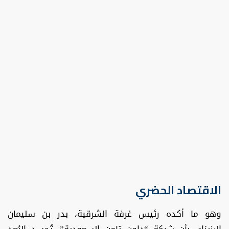
الاقتصاد الحضري
وهو ما أكده رئيس غرفة الشرقية، بدر بن سليمان
الرزيزاء، بأن شركة “داون تاون السعودية”، تُجسد البُعد