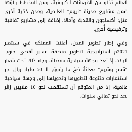
العالم تخلو من الانبعاثات الكربونية، ومن المخطط بناؤها
ضمن مشاريع مدينة “نيوم” العالمية، ومدن ذكية أخرى
مثل: أكساجون والقدية وآمالا، إضافة إلى مشاريع ثقافية
وترفيهية أُخرى.
وفي إطار تطوير المدن، أعلنت المملكة في سبتمبر
2021م استراتيجية لتطوير منطقة عسير أقصى جنوب
البلاد، إذ تعد وجهة سياحية مفضلة، وجاء ذلك تحت شعار
“قمم وشيم” معلنةً ضخ ما يفوق الـ 50 مليار ريال عبر
استثمارات متنوعة لتطويرها وتحويلها إلى وجهة سياحية
عالمية، إذ من المتوقع أن تستقطب نحو 10 ملايين زائر
بعد نحو ثماني سنوات.