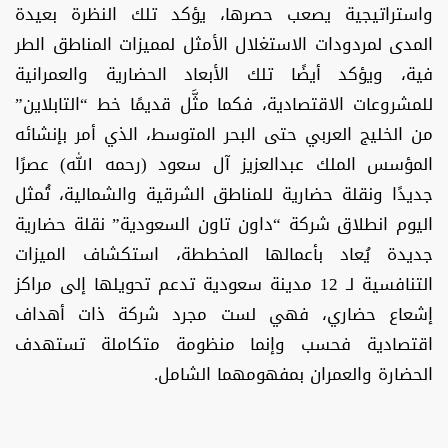
واستراتيجية يصعب حصرها، يؤكد تلك النظرة بعيدة
المدى لمردودات الاستغلال الأمثل لمميزات المناطق الطر
فية، ويؤكد أيضًا تلك الأبعاد الحضارية والعمرانية
للمشروعات الاقتصادية، فكما مثَّل قديمًا خط “التابلاين”
من الخليج العربي حتى البحر المتوسط، الذي أمر بإنشائه
المؤسس الملك عبدالعزيز آل سعود (رحمه الله) عصرًا
جديدًا ونقلة حضارية للمناطق الشرقية والشمالية، تُمثل
اليوم انطلاق شركة “داون تاون السعودية” نقلة حضارية
جديدة يُعاد بأعمالها المخططة، استكشاف الميزات
التنافسية لـ 12 مدينة سعودية تدعم تحويلها إلى مراكز
إشعاع حضاري، فهي لست مجرد شركة ذات أهداف
اقتصادية فحسب وإنما منظومة متكاملة تستهدف
الحضارة والعمران بمفهومهما الشامل.