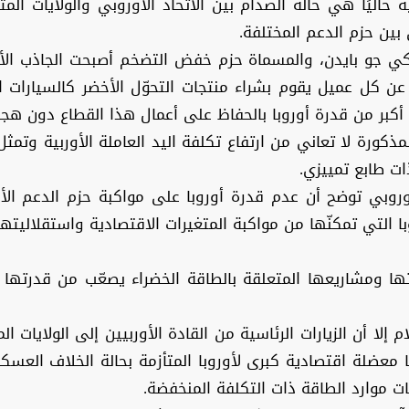
حاليًا هي حالة الصدام بين الاتحاد الأوروبي والولايات ال
 بين حزم الدعم المختلفة.
يكي جو بايدن، والمسماة حزم خفض التضخم أصبحت الجاذب الأك
 كل عميل يقوم بشراء منتجات التحوّل الأخضر كالسيارات الكه
كبر من قدرة أوروبا بالحفاظ على أعمال هذا القطاع دون هجرت
لمذكورة لا تعاني من ارتفاع تكلفة اليد العاملة الأوربية وت
ذات طابع تمييزي.
أوروبي توضح أن عدم قدرة أوروبا على مواكبة حزم الدعم الأم
 التي تمكنّها من مواكبة المتغيرات الاقتصادية واستقلاليت
راتها ومشاريعها المتعلقة بالطاقة الخضراء يصعّب من قدرته
ام إلا أن الزيارات الرئاسية من القادة الأوربيين إلى الولايات
ها معضلة اقتصادية كبرى لأوروبا المتأزمة بحالة الخلاف العس
ت موارد الطاقة ذات التكلفة المنخفضة.