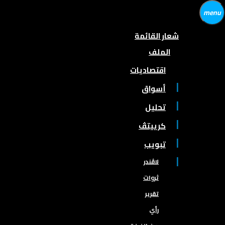
menu
شعار القائمة
الملف
اقتصاديات
أسواق
تحليل
كرييتڤ
تبويب
لاڤندر
ثروات
تقرير
رأي