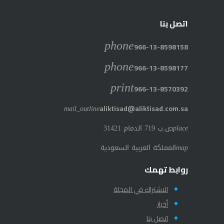
اتصل بنا
phone
966-13-8598158
phone
966-13-8598177
print
966-13-8570392
mail_outline
aliktisad@aliktisad.com.sa
place
ص.ب 719 الدمام 31421
map
المملكة العربية السعودية
روابط تهمك
الاشتراك في المجلة
أخبار
اتصل بنا