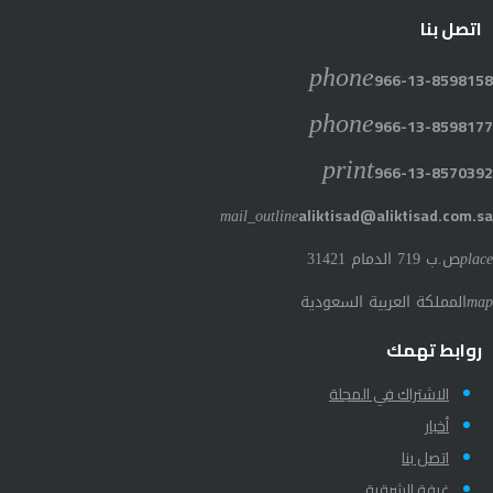
اتصل بنا
phone
966-13-8598158
phone
966-13-8598177
print
966-13-8570392
mail_outline
aliktisad@aliktisad.com.sa
place
ص.ب 719 الدمام 31421
map
المملكة العربية السعودية
روابط تهمك
الاشتراك في المجلة
أخبار
اتصل بنا
غرفة الشرقية