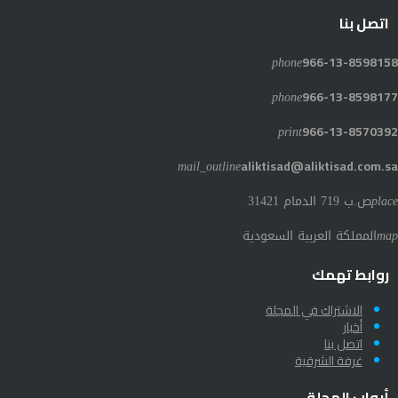
اتصل بنا
phone
966-13-8598158
phone
966-13-8598177
print
966-13-8570392
mail_outline
aliktisad@aliktisad.com.sa
place
ص.ب 719 الدمام 31421
map
المملكة العربية السعودية
روابط تهمك
الاشتراك في المجلة
أخبار
اتصل بنا
غرفة الشرقية
أبواب المجلة