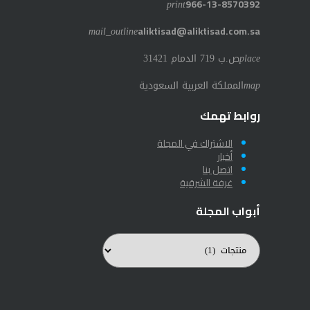
print
966-13-8570392
mail_outline
aliktisad@aliktisad.com.sa
place
ص.ب 719 الدمام 31421
map
المملكة العربية السعودية
روابط تهمك
الاشتراك في المجلة
أخبار
اتصل بنا
غرفة الشرقية
أبواب المجلة
أبواب
المجلة