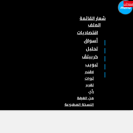
منتجات
menu
شعار القائمة
الملف
اقتصاديات
أسواق
تحليل
كرييتڤ
تبويب
لاڤندر
ثروات
تقرير
رأي
من الغرفة
النسخة المطبوعة