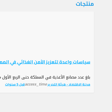
التصنيف:
منتجات
منتجات
سياسات واعدة لتعزيز الأمن الغذائي في المملك
بلغ عدد مصانع الأغذية في المملكة حتى الربع الأول من العام الجاري نحو 1,121 مصنعًا مسجلةً نموًا قدر
access_time
مجلة الاقتصاد - هيئة التحرير
قبل 5 سنوات