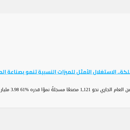
ة.. الاستغلال الأمثل للميزات النسبية تنمو بصناعة الم
ه %61 3.98 مليار ريال أرباح أكثر من…