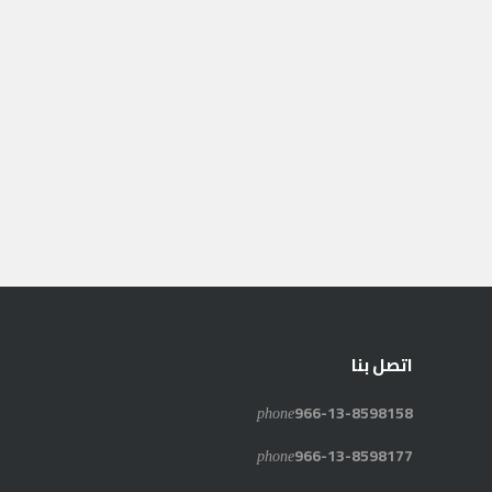
اتصل بنا
phone
966-13-8598158
phone
966-13-8598177