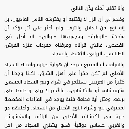
وأنا تقلب لَمَنّه يذّن التالي
وظهر لي أن الزل لا يقتنيه أو يفترشه الناس العاديون، بل
إنه نوع من الدلال والترف. ولم أعثر على أثر يؤكد أن
مفردة «الزولية» ومجموعها «زوالي» له أصل في
الفصحى، فالذي قرأناه وعرفناه مفردات مثل: الفرش،
الطنافس، الزرابيّ، البُسُط، والسجاد.
والمراقب أو المتتبع سيجد أن هواية حيازة واقتناء السجاد
الأصلي لم تكن حكراً على أهل الشرق، لكننا وجدنا أن
كثيراً من الغربيين يستثمر في شراء وبيع السجاد المسمى
«كرمنشاه» أو «الكاشاني». والأخير لا يبلى ويحافط على
بريقه، ومثل أية قطعة فنية يوجد في المزادات المخصصة
لمحترفي بيع وشراء النوع الأصيل من السجاد، وأغلبهم ذو
خبرة في اكتشاف الأصلي من الزائف والمغشوش.
والغربي حساس ذوقياً، فهو يشتري السجاد من أجل