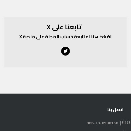
تابعنا على X
اضغط هنا لمتابعة حساب المجلة على منصة X
Twitter
اتصل بنا
pho
966-13-8598158