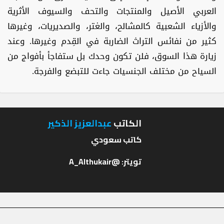
العربي الأصيل والمنتجات والتحف والسيوف الأثرية
والأزياء الشعبية كالمشالح، والغتر، والصديريات، وغيرها
كثير من نفائس التراث الضاربة في القِدم وغيرها. وعند
زيارة هذا السوق، فلن تكون وحدك بل ستفاجأ بأفواج من
السياح من مختلف الجنسيات جاءت للتبضع والفرجة.
الكاتب
عبدالعزيز الذكير
تويتر: @A_Althukair