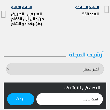
تصفّح
المادة السابقة
المادة التالية
العدد 558
المادة
المقالات
العريفي.. الطريق
المادة
من حائل إلى الدّمّام
السابقة
التالية
يَمُرُّ ببغداد والشّام
أرشيف المجلة
أرشيف
المجلة
البحث في الأرشيف
ابحث
البحث
عن: