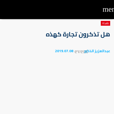
me
نافذة
هل تذكرون تجارة كهذه
عبدالعزيز الذكير
2019.07.08
event