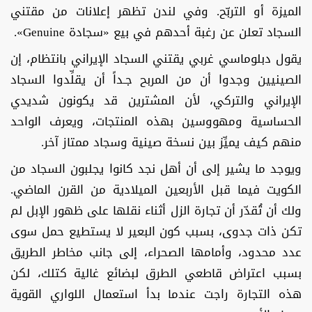
الميزة أو التربّح. وفي لندن تظهر إعلانات من مقتني
السجاد تعلن عن رغبة أحدهم في بيع «سجادة Genuine».
يقول دبلوماسي غربي يقتني السجاد الإيراني بانتظام، إن
الصينيين وجدوا أن من المربح جـداً أن يقلِّدوا السجاد
الإيراني والتركي، لأن المشترين قد يكونون شديدي
الحساسية ومهووسين بهذه المنتجات، ويعرف الواحد
منهم كيف يميِّز بين نسخة صينية وسجاد ممتاز آخر.
ويوجد ما يشير إلى أن أهل نجد كانوا يجلبون السجاد من
الكويت فيما قبل الأربعين الميلادية من القرن الماضي.
ولك أن تُقدّر أن تجارة الزل أثناء نقلها على ظهور الإبل لم
تكن ذات جدوى، بسبب كون البعير لا يستطيع حمل سوى
عدد محدود، وأمامها الصحراء، إلى جانب مخاطر الطريق
بسبب اعتراض قاطعي الطرق لبضائع غالية كتلك، لكن
هذه التجارة راجت عندما بدأ استعمال اللواري القوية