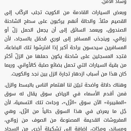
وساد الأمن.
وبعض السيارات القادمة من الكويت تجلب الركّاب إلى
القصيم مثلاً. والحالة أنهم يركبون على سطح الشاحنة
الصندوق، ويعمد السائق إلى أن يجعل الحمل زلّ أو
زوالي، وينجذب المسافر إلى لوري مُحمّل بالسجاد، لأن
المسافرين سيحسون براحة أكبر إذا افترشوا تلك البضاعة،
فتجد المسجلين على شاحنة يكون حملها من الزلّ أكثر
من بقية السيارات التي تحمل بضائع صلبة كالأواني. وربما
كان هذا من أسباب ازدهار تجارة الزل بين نجد والكويت.
وهناك دلالة واضحة تبيّن لنا اهتمام الناس بالبسط والزل.
فمن أقدم الأسماء في الرياض سوق يقال له سوق
«المقيبرة» الآن سوق «الزّل»، وجاءت تلك التسمية، لأن
جُل ما يعرض في هذا السوق حالياً من الزّل، وهي
المفروشات القديمة المصنوعة من الصوف من زوالي،
ومساند، ومدّات، إضافة إلى تشكيلة أخرى من السجاد