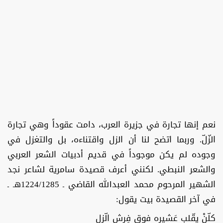
نعم إنها تجارة في جزيرة العرب، دامت عقوداً وهي تجارة
الزّلّ. وربما اتضح لنا أن الزل واقتناءه، بل والتغزل في
وجوده لم يكن موجوداً في قديم أدبيات الشعر العربي
والشعر النبطي. لكنني أعرف قصيدة سامرية لشاعر نجد
الشهير المرحوم محمد العبدالله القاضي ـ 1224/1285هـ ـ
في آخر القصيدة بيت يقول:
كلّنْ يقّلب عَشيره فوق فِرش الّزل