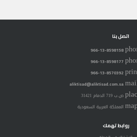
اتصل بنا
pho
966-13-8598158
pho
966-13-8598177
prin
966-13-8570392
mai
aliktisad@aliktisad.com.sa
pla
ص.ب 719 الدمام 31421
ma
المملكة العربية السعودية
روابط تهمك