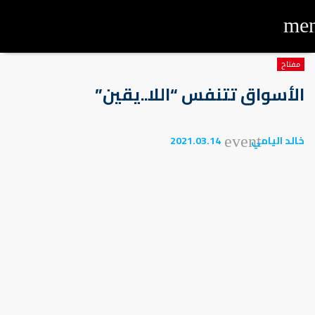
me
مفتاح
الأسواق تتنفس “اللا..يقين”
خالد اليامي
2021.03.14
event