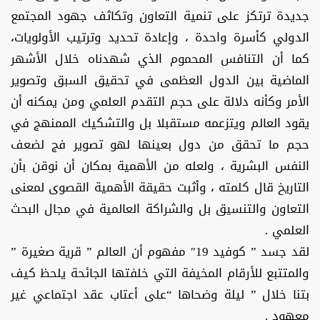
جديدة ترتكز على تنمية التعاون وتكاثف جهود المجتمع
الدولي كأسرة واحدة ، وإعادة تحديد وترتيب الأولويات،
كما أن التنافس المحموم الذي شهدناه خلال الأشهر
الماضية بين الدول العظمى في تحقيق السبق وتصوير
الأمر وكأنه دلالة على حجم التقدم العلمي ومن يمكنه أن
يقود العالم ويتزعمه مستقبلا بل والتشكيك الممنهج في
حجم ما تحقق من دول بعينها لهو تصوير فج لضعف
النفس البشرية ، ولعله من الأهمية بمكان أن نوقن بأن
التاريخ قال كلمته ، وأثبت حقيقة الأهمية القصوى لمعنى
التعاون والتنسيق بل والشراكة العالمية في مجال البحث
العلمي .
لقد جسد ” كوفيد 19″ مفهوم أن العالم ” قرية صغيرة ”
والمتتبع للأرقام المخيفة التي خلفتها الجائحة يلحظ كيف
بتنا خلال ” ليلة وضحاها “على أعتاب عقد اجتماعي غير
معهود .