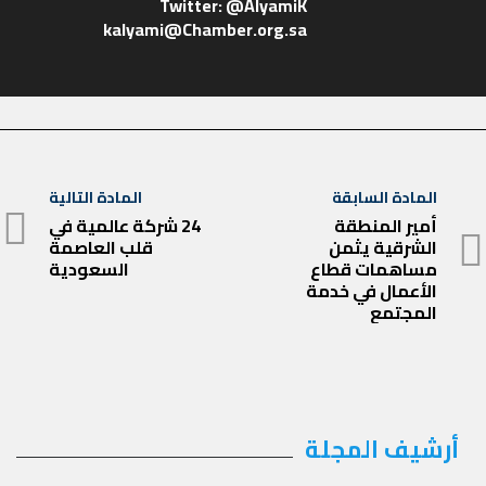
kalyami@Chamber.org.sa
تصفّح
المادة السابقة
المادة التالية
المادة
المقالات
أمير المنطقة
24 شركة عالمية في
المادة
الشرقية يثمن
قلب العاصمة
السابقة
التالية
مساهمات قطاع
السعودية
الأعمال في خدمة
المجتمع
أرشيف المجلة
أرشيف
المجلة