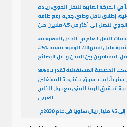
اً في الحركة العابرة للنقل الجوي، زيادة
ر من 250 وجهة دولية، إطلاق ناقل وطني جديد، رفع طاقة
لتصل إلى أكثر من 4.5 ملايين طن
 خدمات النقل العام في المدن السعودية،
الاستدامة والمحافظة على البيئة وتقليل استهلاك الوقود بنسبة %25،
ل المسافرين بين المدن ونقل البضائع
حديدياً: زيادة في مجموع أطوال السكك الحديدية المستقبلية تقدر بـ 8080
 من 50 مليون طن سنوياً، إيجاد سوق مفتوحة للمشغلين
ة، تحقيق الربط البيني مع دول الخليج
العربي
ام 2030م