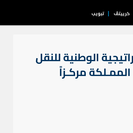
كرييتڤ
تبويب
تيجية الوطنية للنقل
لممـلكة مركـزاً