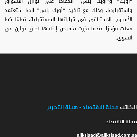
“أوبك” و”أوبك بلس” الحفاظ على توازن الأسواق
واستقرارها، وذلك مع تأكيد “أوبك بلس” أنها ستعتمد
الأسلوب الاستباقي في قراراتها المستقبلية، تمامًا كما
فعلت مؤخرًا عندما قرّرت تخفيض إنتاجها لخلق توازن في
السوق.
الكاتب
مجلة الاقتصاد - هيئة التحرير