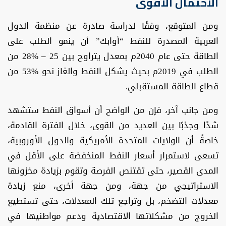
الاحتمال الأقوى
ومن المتوقع، وفقًا لدراسة صادرة عن منظمة الدول
العربية المصدرة للنفط “أوابك” أن ينمو الطلب على
الطاقة حتى عام 2040م بمعدل يتراوح بين 25 – %28 من
الطلب في 2019م بحيث يشكل النفط والغاز نحو %53 من
قطاع الطاقة المستقبلي.
ومن جانب آخر، فإن من الواضح أن أسواق النفط ستشهد
شدًا وجذبًا بين العديد من القوى، خلال الفترة القادمة،
خاصةً أن الولايات المتحدة الأمريكية والدول الأوروبية،
تسعى لاستمرار أسعار النفط المنخفضة على الأقل في
المدى القصير، حتى تقتنص الفرصة وتقوم بزيادة مخزونها
الاستراتيجي من جهة، ومن جهة أخرى، منع زيادة
معدلات التضخم، بل وتراجع تلك المعدلات، حتى تستطيع
الخروج من مشكلاتها الاقتصادية ودعم مواطنيها في