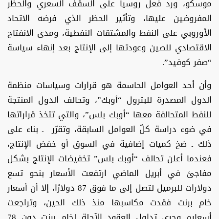
موسكو، ورد فعل روسيا على السقف السعري والحظر
المفروضين عليها، وتأثير الحظر الذي فرضه الاتحاد
الأوروبي على النفط والمشتقات النفطية، ومدى الانفتاح
الاقتصادي للصين وعودتها إلى الإنتاج بعد إنهاء سياسة
“صفر كوفيد”.
وأن أحد العوامل الحاسمة هو قرارات وسياسات منظمة
الدول المصدرة للبترول “أوبك”، وتحالف الدول المنتجة
للنفط المتحالفة معها “أوبك بلس”، والتي تتخذ قراراتها
في ضوء دراسة كلّ العوامل السابقة، وتقرّر ـ بناء على
ذلك ـ ضخ كميات إضافية في السوق أو خفض الإنتاج،
فعندما أعلن تحالف “أوبك بلس” تخفيضات الإنتاج بشكل
مفاجئ في أبريل الماضي ارتفعت الأسعار بنحو تسع
دولارات للبرميل لتصل إلى ما فوق 87 دولارًا، إلا أن أسعار
خام برنت فقدت مكاسبها منذ ذلك الحين، وتراجعت
أسعاره وجرى تداول العقود الآجلة لخام برنت دون 78