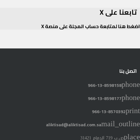
تابعنا على X
اضغط هنا لمتابعة حساب المجلة على منصة X
Twitte
اتصل بنا
phone
966-13-8598158
phone
966-13-8598177
print
966-13-8570392
mail_outline
aliktisad@aliktisad.com.sa
place
ص.ب 719 الدمام 31421