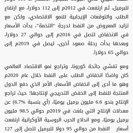
للبرميل، ثم ارتفعت في 2012م إلى 112 دولارا، مع ارتفاع
الطلب والتوقعات الإيجابية للنمو الاقتصادي، ولكن مع
تزايد المعروض من النفط لدرجة “التخمة”، بدأت الأسعار
في الانخفاض لتصل في 2016م إلى حوالي 27 دولارا،
وبعدها بدأت رحلة صعود أخرى، ليصل في 2019م إلى
حوالي 65 دولارا.
ومع تفشي جائحة كورونا، وتراجع نمو الاقتصاد العالمي
كان واضحًا انخفاض الطلب على النفط خلال عام 2020م
وهو ما أدى إلى انخفاض الأسعار، الأمر الذي دفع الدول
المنتجة للنفط إلى الخفض التدريجي لإنتاجها؛ حيث تراجع
الإنتاج بنحو 6.6 مليون برميل يوميًا، (أي بنسبة %6.7) عن
معدلات الإنتاج التي بلغت في 2019م حوالي 98.5 مليون
برميل يوميًا، ومع اندلاع الحرب الروسية الأوكرانية ارتفعت
أسعار النفط من حوالي 95 دولا للبرميل لتصل إلى 127