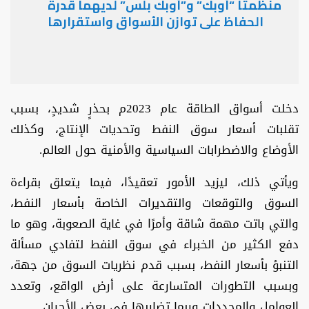
منظمتا “أوبك” و”أوبك بلس” لديهما قدرة
الحفاظ على توازن الأسواق واستقرارها
دخلت أسواق الطاقة عام 2023م بحذرٍ شديدٍ، بسبب
تقلبات أسعار سوق النفط وتحديات الإنتاج، وكذلك
الأوضاع والاضطرابات السياسية والأمنية حول العالم.
ويأتي ذلك، ليزيد الأمور تعقيدًا، فيما يتعلق بقراءة
السوق والتوقعات والتقديرات الخاصة بأسعار النفط،
والتي باتت مهمة شاقة وأمرًا في غاية الصعوبة، وهو ما
دفع الكثير من الخبراء في سوق النفط لتفادي مسألة
التنبؤ بأسعار النفط، بسبب قدم نظريات السوق من جهة،
وبسبب التطورات المتسارعة على أرض الواقع، وتعدد
العوامل والمحددات وربما تضاربها في بعض الأحيان.