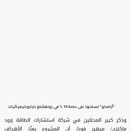
“أرامكو” تستحوذ على حصة 10 % في رونغشنغ للبتروكيميائيات
وذكر كبير المحللين في شركة استشارات الطاقة وود
ماكنزي/ ميهير فورا، أن المشروع يعزّز الأهداف