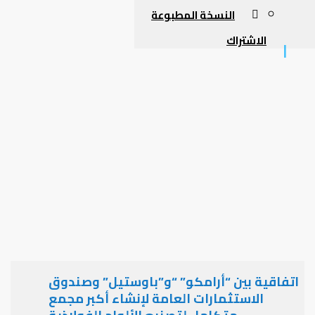
النسخة المطبوعة
الاشتراك
اتفاقية بين “أرامكو” “و”باوستيل” وصندوق
الاستثمارات العامة لإنشاء أكبر مجمع