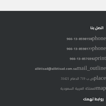
اتصل بنا
phone
966-13-8598158
phone
966-13-8598177
print
966-13-8570392
mail_outline
aliktisad@aliktisad.com.sa
place
ص.ب 719 الدمام 31421
map
المملكة العربية السعودية
روابط تهمك