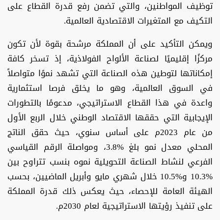
توظيف المواطنين، والتي تضمن رفع قدرة القطاع على
التكيف مع المتغيرات الاقتصادية العالمية.
ويمكن التأكيد على أن المملكة مرشحة بقوة لأن تكون
مركزًا إقليميًا لصناعة الألواح الفولاذية، إذ تسخر كافة
إمكاناتها لتوطين هذه الصناعة التي تشهد نموًا متواصلاً
في السوق العالمية، وهو ما يخلق فرصا استثمارية
واعدة في هذا القطاع الاستراتيجي، مدعومًا بالتطورات
الإيجابية التي حققها الاقتصاد الوطني خلال الربع الأول
من عام 2023م على أساس سنوي، حيث حقق الناتج
المحلي معدل نمو بلغ %3.8، ومواصلة الرقم القياسي
الفرعي لنشاط الصناعة التحويلية نموه بنسب تتراوح بين
%10.3 و%10.5 خلال شهري مايو وأبريل الماضيين، بحسب
الهيئة العامة للإحصاء، حيث يعكس ذلك قدرة المملكة
على تنفيذ رؤيتها الاستراتيجية لعام 2030م.