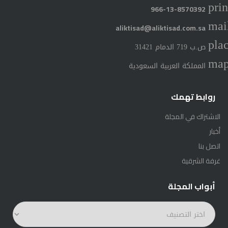
prin
966-13-8570392
mai
aliktisad@aliktisad.com.sa
pla
ص.ب 719 الدمام 31421
ma
المملكة العربية السعودية
روابط تهمك
الاشتراك في المجلة
أخبار
اتصل بنا
غرفة الشرقية
أبواب المجلة
أبواب
المجلة