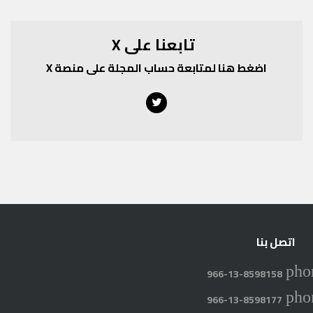
تابعنا على X
اضغط هنا لمتابعة حساب المجلة على منصة X
Twitter
اتصل بنا
pho
966-13-8598158
pho
966-13-8598177