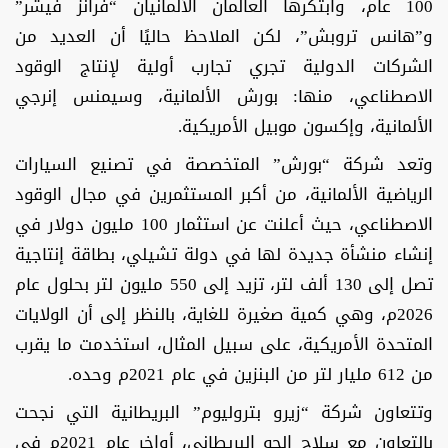
100 عام، وابتكرها العالمان الألمانيان “فرانز فيشر”
و”هانس تروبش”، لكن الملاحظ حاليًا أن العديد من
الشركات الدولية تجري تجارب أولية لإنتاج الوقود
الاصطناعي، منها: بورش الألمانية، وسيمنس إنرجي
الألمانية، وإكسون موبيل الأمريكية.
وتعد شركة “بورش” المتخصصة في تصنيع السيارات
الرياضية الألمانية، من أكبر المستثمرين في مجال الوقود
الاصطناعي، حيث أعلنت عن استثمار 100 مليون دولار في
إنشاء منشأة جديدة لها في دولة تشيلي، بطاقة إنتاجية
تصل إلى 130 ألف لتر، تزيد إلى 550 مليون لتر بحلول عام
2026م، وهي كمية صغيرة للغاية، بالنظر إلى أن الولايات
المتحدة الأمريكية، على سبيل المثال، استخدمت ما يقرب
من 612 مليار لتر من البنزين في عام 2021م وحده.
وتتعاون شركة “زيرو بتروليوم” البريطانية التي نجحت
بالتعاون مع سلاح الجو البريطاني، أواخر عام 2021م في