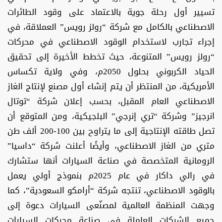
تسيير أول رحلة جوية بالاعتماد على وقود الطائرات
الاصطناعي بالكامل مع شركة “رولز رويس” العملاقة، في
إجراء تجارب لاستخدام الوقود الاصطناعي في محركات
“رولز رويس” المتنوعة، حيث تخطط الأخيرة إلى تحقيق
الحياد الكربوني بحلول 2050م، وفي ولاية تكساس
الأمريكية، من المنتظر أن يتم إنشاء أول مصنع لإنتاج الغاز
الاصطناعي العام المقبل، بحسب إعلان شركة “توتال
انرجيز” وشركة “تري إنرجي” البلجيكية، ومن المتوقع أن
تصل طاقته الإنتاجية إلى ما يتراوح بين 100-200 ألف طن
متري من الغاز الاصطناعي، وأيضًا أعلنت شركة “داسيا”
الرومانية المتخصصة في صناعة السيارات أنها ستشارك
في رالي داكار في عام 2025م بنموذج أولي يعمل
بالوقود الاصطناعي، تنتجه شركة “أرامكو السعودية”، كما
وجهت المنظمة العالمية لمصنّعى السيارات دعوة إلى
جميع الشركات العاملة في صناعة محركات السيارات