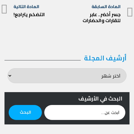
تصفّح
المادة السابقة
المادة التالية
المادة
المقالات
جسر أخضر.. عابر
التضخم يتراجع!
المادة
للقارات والحضارات
السابقة
التالية
أرشيف المجلة
أرشيف
المجلة
البحث في الأرشيف
ابحث
البحث
عن: