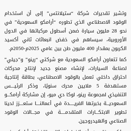
وتشير تقديرات شركة “ستيلانتس” إلى أن استخدام
الوقود الاصطناعي الذي تطوره “أرامكو السعودية” في
نحو 28 مليون سيارة ضمن أسطول مركباتها في الدول
الأوروبية، سيساهم في خفض انبعاثات ثاني أكسيد
الكربون بمقدار 400 مليون طن بين عامي 2025م-2050م.
كما تتعاون أرامكو السعودية مع شركتي “رينو” و”جيلي”
لصناعة السيارات، لإنشاء مصنع جديد لإنتاج محركات
احتراق داخلي تعمل بالوقود الاصطناعي، بطاقة إنتاجية
مستهدفة 5 ملايين محرك سنويًا، وذكر الرئيــــس
التنفيذي لمجموعة رينو، لوكا دي ميو، إن مشاركة أرامكـــو
السعوديـــة بخبرتها الفريـــــدة في أعمالنــــا ستعــــزز لدينا
تطوير الابتكـــارات المتقدمـــــة في مجـــالات الوقود
الصناعي والهيدروجين.