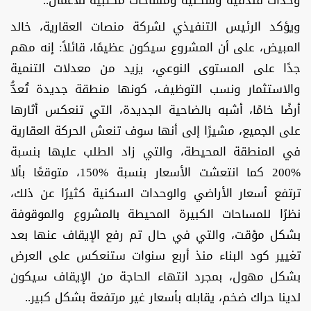
وحدات فندقية وسكنية ومساحات مكتبية للأعمال..
ويؤكد الرئيس التنفيذي لشركة منصات العقارية، خالد
المبيض، على أن المشروع سيكون عظيمًا، قائلاً: إنه مهم
جدًا على المستوى النوعي، يزيد من معدلات التنمية
والاستثمار ونسب التوظيف، كونها منطقة جديدة تُعدُّ
أرضًا خامًا، أشبه بالضاحية الجديدة، التي تنعكس أثارها
على الجميع، مشيرًا إلى أنها سوف تنعش الحركة العقارية
في المنطقة المحيطة، والتي زاد الطلب عليها بنسبة
%200 كما انتعشت الأسعار بنسبة %150، متوقعًا بألا
ترتفع أسعار الأراضي والوحدات السكنية كثيرًا عن ذلك،
نظرًا للمساحات الكبيرة المحيطة بالمشروع والموقوفة
بشكل مؤقت، والتي في حال تم رفع الإيقاف عنها بعد
تغيير كود البناء منذ أربع سنوات ستنعكس على العرض
بشكل مهول، بمجرد انتهاء الحاجة من الإيقاف سيكون
لدينا حراك ضخم، يقابله بأسعار غير مرتفعة بشكل كبير..