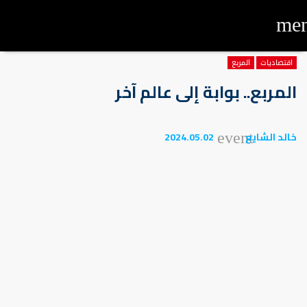
me
اقتصاديات
المربع
المربع.. بوابة إلى عالم آخر
خالد الشايع
2024.05.02
event