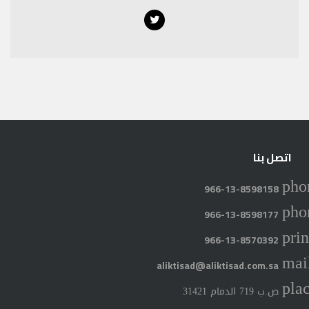
Twitter
اتصل بنا
pho
966-13-8598158
pho
966-13-8598177
prin
966-13-8570392
mai
aliktisad@aliktisad.com.sa
pla
ص.ب 719 الدمام 31421