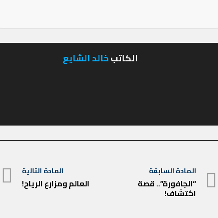
الكاتب
خالد الشايع
تصفّح
المادة السابقة
المادة التالية
المادة
المقالات
“الجافورة”.. قصة
العالم ومزارع الرياح!
المادة
اكتشاف!
السابقة
التالية