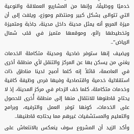
خدميًا ووظيفًا، وإنها من المشاريع العملاقة والنوعية
التي تتوالى بشكل كبير ومنتظم وموزع، ويلفت إلى أن
ميزة المربع أنه يمثل مدينة داخل مدينة، جاذبة ومتميزة
وتخطيطها رائع، وموقعها متميز في قلب شمال
الرياض”..
ويضيف إنها ستوفر ضاحية ومدينة متكاملة الخدمات
يغني من يسكن بها عن المركز والتنقل لأي منطقة أخرى
في العاصمة، قائلاً إنه كلما أصبح لدينا مناطق ذات
استقلالية خدمية واقتصادية وفيها فرص وظيفة كافية
وخدمات متكاملة، كلما خف الزحام في مركز المدينة، إذ لا
يحتاج قاطنوها للانتقال منها إلى منطقة أُخرى للحصول
على الخدمات، كونها توفر العمل والترفيه، وبرامج
والتعليم والمستشفيات غيرهم مما يحتاجه قاطنيها..
وأكد الزيد أن المشروع سوف ينعكس بالانتعاش على