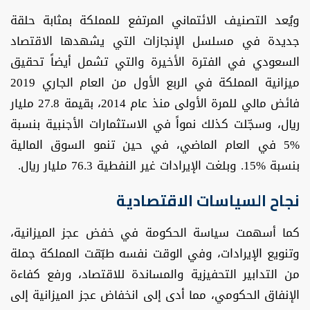
ويُعد التصنيف الائتماني المرتفع للمملكة بمثابة حلقة
جديدة في مسلسل الإنجازات التي يشهدها الاقتصاد
السعودي في الفترة الأخيرة والتي تشمل أيضاً تحقيق
ميزانية المملكة في الربع الأول من العام الجاري 2019
فائض مالي للمرة الأولى منذ عام 2014، بقيمة 27.8 مليار
ريال، وسجّلت كذلك نمواً في الاستثمارات الأجنبية بنسبة
%5 في العام الماضي، في حين تنمو السوق المالية
بنسبة %15. وبلغت الإيرادات غير النفطية 76.3 مليار ريال.
نجاح السياسات الاقتصادية
كما أسهمت سياسة الحكومة في خفض عجز الميزانية،
وتنويع الإيرادات، وفي الوقت نفسه طبّقت المملكة جملة
من التدابير التحفيزية والمساندة للاقتصاد، ورفع كفاءة
الإنفاق الحكومي، مما أدى إلى انخفاض عجز الميزانية إلى