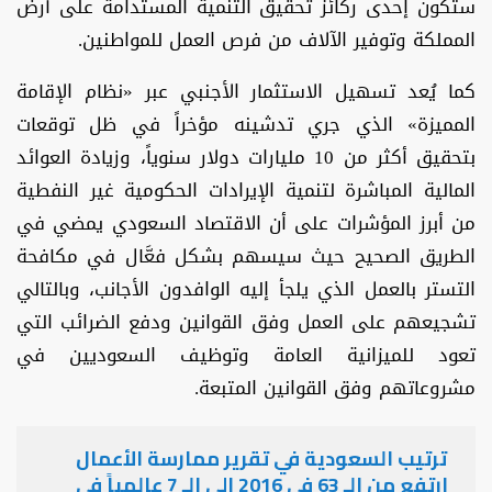
ستكون إحدى ركائز تحقيق التنمية المستدامة على أرض
المملكة وتوفير الآلاف من فرص العمل للمواطنين.
كما يُعد تسهيل الاستثمار الأجنبي عبر «نظام الإقامة
المميزة» الذي جري تدشينه مؤخراً في ظل توقعات
بتحقيق أكثر من 10 مليارات دولار سنوياً، وزيادة العوائد
المالية المباشرة لتنمية الإيرادات الحكومية غير النفطية
من أبرز المؤشرات على أن الاقتصاد السعودي يمضي في
الطريق الصحيح حيث سيسهم بشكل فعَّال في مكافحة
التستر بالعمل الذي يلجأ إليه الوافدون الأجانب، وبالتالي
تشجيعهم على العمل وفق القوانين ودفع الضرائب التي
تعود للميزانية العامة وتوظيف السعوديين في
مشروعاتهم وفق القوانين المتبعة.
ترتيب السعودية في تقرير ممارسة الأعمال
ارتفع من الـ 63 في 2016 إلى الـ 7 عالمياً في