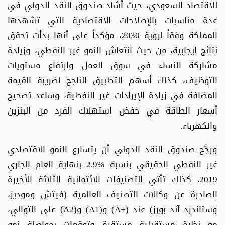
للاقتصاد السعودي، حيث أشاد صندوق النقد الدولي في
عدة مناسبات بالإصلاحات الاقتصادية التي تشهدها
المملكة وفقاً لرؤية 2030، مؤكداً على أنها بدأت تحقق
نتائج إيجابية، من حيث انتعاش النمو غير النفطي، وزيادة
مشاركة النساء في سوق العمل وارتفاع مستويات
التوظيف، كذلك أسهم التطبيق الناجح لضريبة القيمة
المضافة في زيادة الإيرادات غير النفطية، وساعد تصحيح
أسعار الطاقة في خفض استهلاك الفرد من البنزين
والكهرباء.
ورجَّح صندوق النقد الدولي أن يتسارع النمو الاقتصادي
غير النفطي الحقيقي بنسبة %2.9 بنهاية العام الجاري
2019. كذلك تأتي التصنيفات الائتمانية الثلاثة الأخيرة
الصادرة عن وكالات التصنيف العالمية (فيتش وموديز،
وستاندرد آند بورز) عند (+A) و(A1) و(A2) على التوالي،
مع نظرة مستقبلية مستقرة وتوقعات بمواصلة نمو