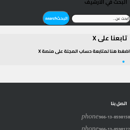
البحث في الأرشيف
بحث
البحث
search
ن:
تابعنا على X
اضغط هنا لمتابعة حساب المجلة على منصة X
Twitter
اتصل بنا
phone
966-13-8598158
phone
966-13-8598177