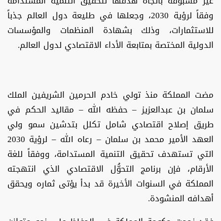
غير مسبوقة باتجاه هدفها لتحقيق التنمية المستدامة
وفقاً لرؤية 2030، وجعلها في طليعة دول العالم جذباً
للاستثمارات، وذلك بشهادة المنظمات والمؤسسات
الدولية المختصة بمتابعة الأداء الاقتصادي لدول العالم.
مضت المملكة منذ تولي خادم الحرمين الشريفين الملك
سلمان بن عبدالعزيز – حفظه الله – مقاليد الحكم في
طريق إصلاح اقتصادي شامل تكلل بتدشين سمو ولي
العهد الأمير محمد بن سلمان – رعاه الله – لرؤية 2030
التي تستهدف تحقيق التنمية المستدامة، ووفقاً للغة
الأرقام، فإن برنامج التحوُّل الاقتصادي الذي انتهجته
المملكة في السنوات الأخيرة قد بدأ يؤتى ثماره ويحقق
أهدافه المنشودة.