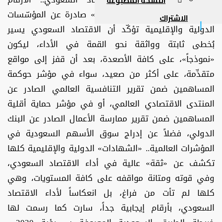
النسخة المطبوعة
والإحصاءات والبيانات في «تقارير» صادرة عن المؤسّسات
الاشتراك
الدولية والإقليمية تؤكّد أن الاقتصاد السعودي يسير
بُخطى ثابتة وواثقة نحو القمة في الأداء، ليكون
«نموذجاً»، على كافة الأصعدة، بعد أن قفز إلى مواقع
متقدِّمة، على أكثر من صعيد، سواء في مؤشر حوكمة
المساهمين ضمن تقرير التنافسية العالمي الصادر عن
المنتدى الاقتصادي العالمي، أو في مؤشر حماية أقلية
المساهمين ضمن تقرير ممارسة الأعمال الصادر عن البنك
الدولي، فضلاً عن إدراج سوق الأسهم السعودية في
المؤشرات العالمية.. «الشهادات» الدولية والإقليمية كلها
تكشف عن «ثقة» عالية في أداء الاقتصاد السعودي،
وفي قوته ومتانة مواقفه على كافة المستويات، وهي
كلها لم تأت من فراغ، بل انعكاساً لأداء الاقتصاد
السعودي، بأرقام إيجابية جداً، سارت كما رسمت لها