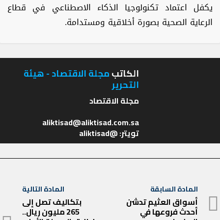
يكفل اعتماد تكنولوجيا الذكاء الاصطناعي في قطاع
الرعاية الصحية بصورة أخلاقية ومستدامة.
الكاتب
مجلة الاقتصاد - هيئة
التحرير
تويتر: @aliktisad
تصفّح
المادة السابقة
المادة التالية
المادة
المقالات
أسواق العثيم تدشن
بتكاليف تصل إلى
المادة
أحدث فروعها في
265 مليون ريال..
السابقة
التالية