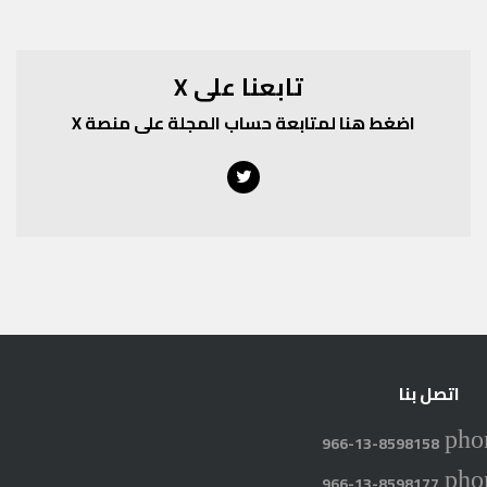
تابعنا على X
اضغط هنا لمتابعة حساب المجلة على منصة X
Twitter
اتصل بنا
pho
966-13-8598158
pho
966-13-8598177