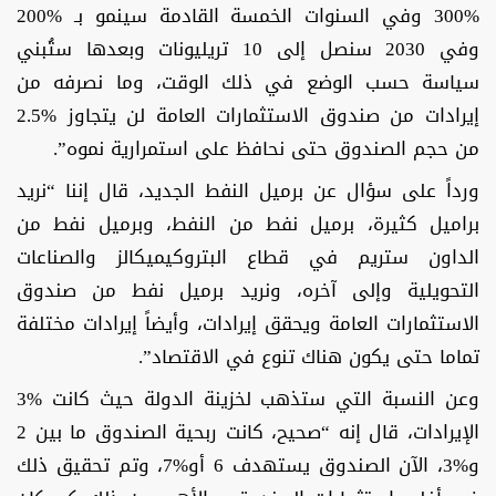
%300 وفي السنوات الخمسة القادمة سينمو بـ %200
وفي 2030 سنصل إلى 10 تريليونات وبعدها ستُبني
سياسة حسب الوضع في ذلك الوقت، وما نصرفه من
إيرادات من صندوق الاستثمارات العامة لن يتجاوز %2.5
من حجم الصندوق حتى نحافظ على استمرارية نموه”.
ورداً على سؤال عن برميل النفط الجديد، قال إننا “نريد
براميل كثيرة، برميل نفط من النفط، وبرميل نفط من
الداون ستريم في قطاع البتروكيميكالز والصناعات
التحويلية وإلى آخره، ونريد برميل نفط من صندوق
الاستثمارات العامة ويحقق إيرادات، وأيضاً إيرادات مختلفة
تماما حتى يكون هناك تنوع في الاقتصاد”.
وعن النسبة التي ستذهب لخزينة الدولة حيث كانت %3
الإيرادات، قال إنه “صحيح، كانت ربحية الصندوق ما بين 2
و%3، الآن الصندوق يستهدف 6 أو%7، وتم تحقيق ذلك