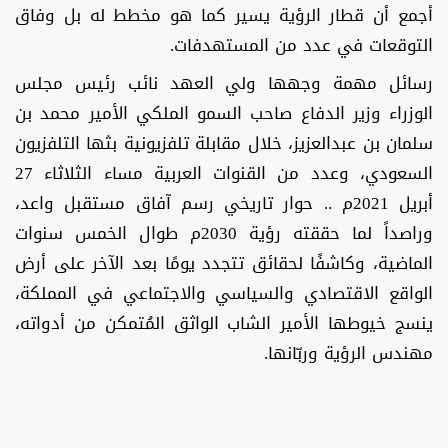
أجمع أن قطار الرؤية يسير كما هو مخطط له بل وفاق
التوقعات في عدد من المستهدفات.
رسائل مهمة وجهها ولي العهد نائب رئيس مجلس
الوزراء وزير الدفاع صاحب السمو الملكي الأمير محمد بن
سلمان بن عبدالعزيز، خلال مقابلة تلفزيونية بثها التلفزيون
السعودي، وعدد من القنوات العربية مساء الثلاثاء 27
أبريل 2021م .. حوار تاريخي رسم آفاق مستقبل واعد،
وراصداً لما حققته رؤية 2030م طوال الخمس سنوات
الماضية، وكاشفًا لحقائق تتجدد يومًا بعد الآخر على أرض
الواقع الاقتصادي والسياسي والاجتماعي في المملكة،
ينسج خيوطها الأمير الشاب الواثق المُتمكن من أدواته،
مهندس الرؤية وربّانها.