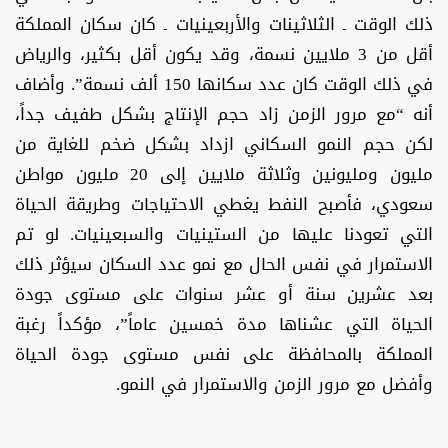
ذلك الوقت ـ الثلاثينات والأربعينيات ـ كان سكان المملكة
أقل من 3 ملايين نسمة، وقد يكون أقل بكثير، والرياض
في ذلك الوقت كان عدد سكانها 150 ألف نسمة”. وأضاف
أنه “مع مرور الزمن زاد حجم الإنتاج بشكل طفيف جداً،
لكن حجم النمو السكاني ازداد بشكل ضخم للغاية من
مليون ومليونين وثلاثة ملايين إلى 20 مليون مواطن
سعودي، فأصبح النفط يغطي الاحتياجات وطريقة الحياة
التي تعودنا عليها من الستينيات والسبعينيات. لو تم
الاستمرار في نفس الحال مع نمو عدد السكان سيؤثر ذلك
بعد عشرين سنة أو عشر سنوات على مستوى جودة
الحياة التي عشناها مدة خمسين عاماً”، مؤكداً رغبة
المملكة بالمحافظة على نفس مستوى جودة الحياة
وأفضل مع مرور الزمن والاستمرار في النمو.