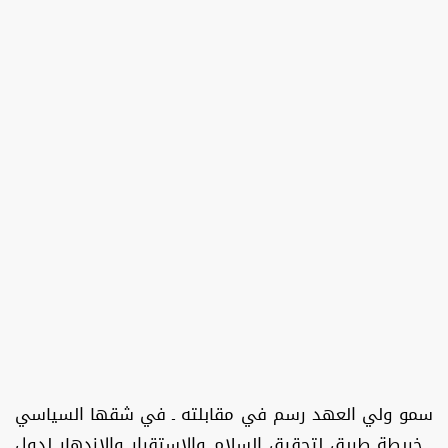
سمو ولي العهد رسم في مقابلته ـ في شقها السياسي
ـ خريطة طريق لتحقيق السلام والاستقرار والازدهار لدول