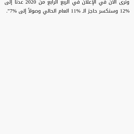
ونرى الآن في الإعلان في الربع الرابع من 2020 عدنا إلى
%12 وسنكسر حاجز الـ %11 العام الحالي وصولاً إلى %7”.