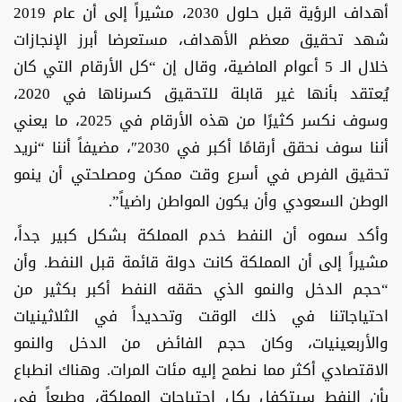
أهداف الرؤية قبل حلول 2030، مشيراً إلى أن عام 2019
شهد تحقيق معظم الأهداف، مستعرضا أبرز الإنجازات
خلال الـ 5 أعوام الماضية، وقال إن “كل الأرقام التي كان
يُعتقد بأنها غير قابلة للتحقيق كسرناها في 2020،
وسوف نكسر كثيرًا من هذه الأرقام في 2025، ما يعني
أننا سوف نحقق أرقامًا أكبر في 2030″، مضيفاً أننا “نريد
تحقيق الفرص في أسرع وقت ممكن ومصلحتي أن ينمو
الوطن السعودي وأن يكون المواطن راضياً”.
وأكد سموه أن النفط خدم المملكة بشكل كبير جداً،
مشيراً إلى أن المملكة كانت دولة قائمة قبل النفط. وأن
“حجم الدخل والنمو الذي حققه النفط أكبر بكثير من
احتياجاتنا في ذلك الوقت وتحديداً في الثلاثينيات
والأربعينيات، وكان حجم الفائض من الدخل والنمو
الاقتصادي أكثر مما نطمح إليه مئات المرات. وهناك انطباع
بأن النفط سيتكفل بكل احتياجات المملكة، وطبعاً في