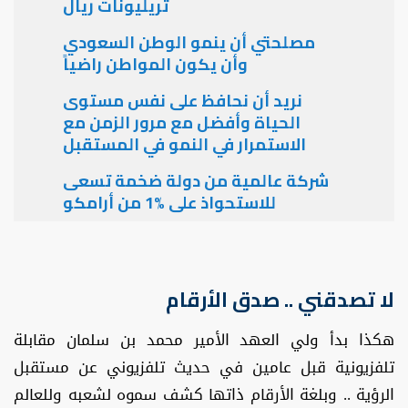
تريليونات ريال
مصلحتي أن ينمو الوطن السعودي
وأن يكون المواطن راضياً
نريد أن نحافظ على نفس مستوى
الحياة وأفضل مع مرور الزمن مع
الاستمرار في النمو في المستقبل
شركة عالمية من دولة ضخمة تسعى
للاستحواذ على %1 من أرامكو
لا تصدقني .. صدق الأرقام
هكذا بدأ ولي العهد الأمير محمد بن سلمان مقابلة
تلفزيونية قبل عامين في حديث تلفزيوني عن مستقبل
الرؤية .. وبلغة الأرقام ذاتها كشف سموه لشعبه وللعالم