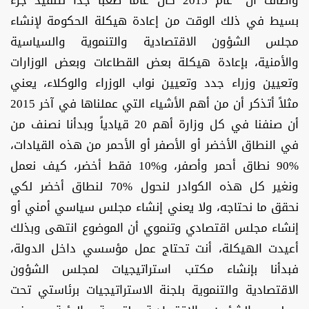
وأضاف أن “عام 2015 كان عاما صعبا جداً لتنفيذ جزء
بسيط في ذلك الوقت من إعادة هيكلة الحكومة لإنشاء
مجلس الشؤون الاقتصادية والتنموية والسياسية
والأمنية، بإعادة هيكلة بعض القطاعات وبعض الوزارات
وتعيين وزراء جدد وتعيين نواب الوزراء والوكلاء، يعني
مثلاً أتذكر أن من أهم الأشياء التي عملناها في آخر 2015
أن صنفنا في كل وزارة أهم 20 قيادياً وبدأنا نصنف من
في النطاق الأخضر أو الأصفر أو الأحمر من هذه القيادات،
%90 نطاق أحمر وأصفر، و%10 فقط أخضر، كيف نعمل
ونغير كل هذه الكوادر لنحول %70 لنطاق أخضر لكي
نحقق ما نحتاجه، ولا يعني إنشاء مجلس سياسي أمني أو
إنشاء مجلس اقتصادي وتنموي أن الموضوع انتهى وبذلك
أعيدت الهيكلة، أنت تحتاج عمل مؤسسي داخل الدولة،
فبدأنا بإنشاء مكتب استراتيجيات لمجلس الشؤون
الاقتصادية والتنموية بلجنة الاستراتيجيات برئاستي تحت