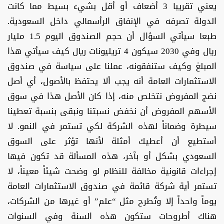
يعني تقريبا 3 أضعاف أو أقل بشيء بسيط مما كانت
الدولة تصرفه في الإنفاق الرأسمالي داخل السعودية.
طبعا سيأتي السؤال أن حجم الصندوق اليوم 1.5 مليار
ريال وفي 2030 سيكون 4 تريليونات ريال كيف سيأتي هذا
المبلغ وكيف ستنفقونه، عملنا على سياسة في صندوق
الاستثمارات العامة أنه يجب ألا يحتفظ بالأصول، أي أصل
نضج المفروض نتخلص منه، إذا كان الأصل هذا في سوق
الأسهم المفروض أن نخفض نسبتنا ونبقى بنسبة تعطينا
سيطرة وضماناً لهذه الشركة لكي تستمر في النمو. لا
أستطيع أن أعطيك أمثلة لأنها تؤثر على السوق
السعودي بشكل أو بآخر، هذه المسألة قد تكون فيها
إجراءات قانونية مخالفة للنظام لو وضحت شيئاً معيناً، لا
تستمر أية شركة قائمة في صندوق الاستثمارات العامة
يوماً واحداً إلا وتُطرح مثل “علم” أو غيرها من الشركات،
هناك أطروحات ستكون هذه السنة وفي السنوات