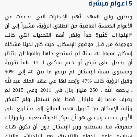
5 أعوام مبشرة
وتطرق ولي العهد لأهم الإنجازات التي تحققت في
الأعوام الخمسة الماضية من انطلاق الرؤية، مشيراً إلى أن
“الإنجازات كثيرة جداً ولكن أهم التحديات التي كانت
موجودة من قبل موضوع الإسكان، حيث كان لدينا مشكلة
إسكان عمرها 20 سنة لم نستطع حلها والمواطن ينتظر
أن يحصل على قرض أو دعم سكني لـ 15 عاماً تقريباً،
ومستوى نسبة الإسكان لم ترتفع ما بين 40 إلى %50
وقبل الرؤية كانت %47 ورُصد لها في عهد الملك عبدالله
ـ يرحمه الله ـ 250 مليار ريال في 2011 وفي 2015 لم
يصرف منها إلا ملياران فقط ولم تستغل ولم تتمكن
وزارة الإسكان من تحويل هذه المبالغ إلى مشاريع على
الأرض بسبب رئيسي هو أن مركز الدولة ضعيف والوزارات
متفرقة، فلا يستطيع وزير الإسكان دون أن تكون هناك
سياسة عامة للدولة بالتنسيق مع البلديات، والبنك