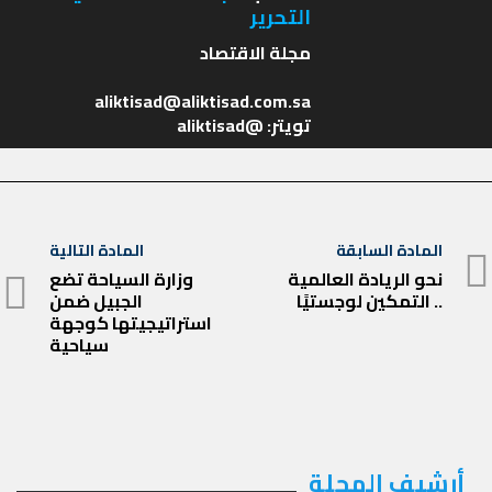
التحرير
تويتر: @aliktisad
تصفّح
المادة السابقة
المادة التالية
المادة
المقالات
نحو الريادة العالمية
وزارة السياحة تضع
المادة
.. التمكين لوجستيًا
الجبيل ضمن
السابقة
التالية
استراتيجيتها كوجهة
سياحية
أرشيف المجلة
أرشيف