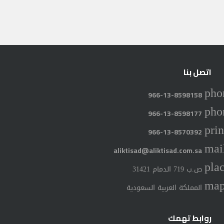
اتصل بنا
pho
966-13-8598158
pho
966-13-8598177
prin
966-13-8570392
mai
aliktisad@aliktisad.com.sa
pla
ص.ب 719 الدمام 31421
ma
المملكة العربية السعودية
روابط تهمك