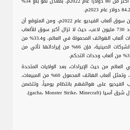
كل مستخدم في سوق الألعاب الإلكترونية إلى أكثر من 80 دولارًا عام 2022م، بمعدل نمو بلغ 34%
وحققت الصين إيرادات بقيمة 45.5 مليار دولار من سوق ألعاب الفيديو عام 2022م، ومن المتوقع أن
تصل إلى 57 مليار دولار بحلول 2027م، مع وجود 730 مليون لاعب، حيث لا تزال أكبر سوق للألعاب
في العالم، وتستحوذ على حوالي 32% من إيرادات ألعاب الهواتف المحمولة في العالم، و33.4% من
إيرادات ألعاب الحاسوب العالمية، وفيما يخص الشركات الصينية، فإن 66% من إيراداتها تأتي من
ي العالم من حيث الإيرادات، بعد الولايات المتحدة
والصين، والتي بلغت 14 مليار دولار في 2022م، وتمثل ألعاب الهاتف المحمول 60% من المبيعات،
ب الفيديو على هواتفهم بانتظام يومياً، وتتضمن
gacha، Monster Stri).