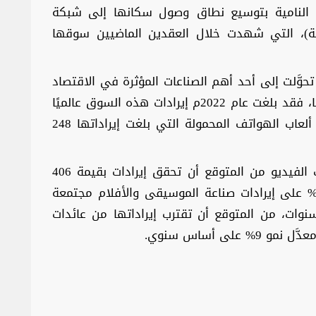
ان النامية بتوسيع نطاق وصول سكانها إلى شبكة
ترونية)، التي شهدت خلال العقدين الماضيين سوقها
تحوَّلت إلى أحد أهم الصناعات المؤثرة في الاقتصاد
العالمي، نظراً للعوائد المالية الهائلة التي تدرها، فقد بلغت عام 2022م إيرادات هذه السوق عالميًا
نحو 347 مليار دولار، الحصة الأكبر منها لسوق ألعاب الهواتف المحمولة التي بلغت إيراداتها 248
وثمة تقديرات حديثة تُشير إلى أن صناعة ألعاب الفيديو من المتوقع أن تحقق إيرادات بقيمة 406
ليار دولار في عام 2023م، متفوقة بنسبة 18% على إيرادات صناعة الموسيقى والأفلام مجتمعة
 سنوات، من المتوقع أن تقترب إيراداتها من عائدات