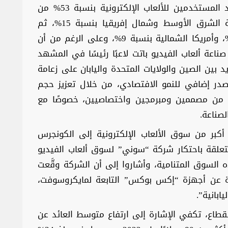
وتتصدر منطقة آسيا والمحيط الهادئ في عدد المستخدمين للألعاب الإلكترونية بنسبة 53% من
إجمالي المستخدمين في العالم، تليها منطقة الشرق الأوسط وشمال إفريقيا بنسبة 15%، ثم
أوروبا بنسبة 13%، وأمريكا اللاتينية بنسبة 10%، وأمريكا الشمالية بنسبة 9%، وعلى الرغم من أن
ناعة ألعاب الفيديو باتت لاعبًا رئيسًا في المشهد
بين الصين والولايات المتحدة واليابان على زعامة
در إضافي للنمو الافتصادي، من خلال تعزيز حجم
مل من مصممين ومبرمجين واختصاصيين، خصوصًا مع
صناعة.
كبر من سوق الألعاب الإلكترونية إلى الكونجرس
تعلقة باحتكار شركة “سوني” لسوق ألعاب الفيديو
ث تصل حصتها إلى 98% من هذه السوق المتنامية، وأشاروا إلى أن الشركة وقَّعت
يدة عن أجهزة “إكس بوكس” التابعة لمايكروسوفت،
ابانية”.
لقطاع، تكفي الإشارة إلى ارتفاع متوسط العائد عن