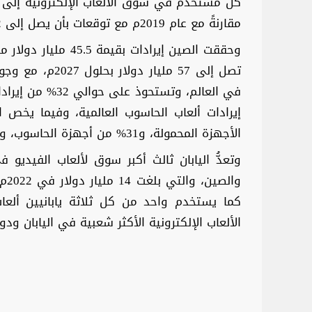
مقارنةً مع عام 2019م مع توقعات بأن يصل إلى 84.2 دولار عام 2023م.
الأجهزة المحمولة، و31% من أجهزة الحاسوب، و3% من ألعاب وحدات التحكم.
وتعدُّ اليابان ثالث أكبر سوق لألعاب الفيديو ف
كما يستخدم واحد من كل ثلاثة يابانيين ألعا
الألعاب الإلكترونية الأكثر شعبية في اليابان ودول شرق آسيا (ke، Minecraft