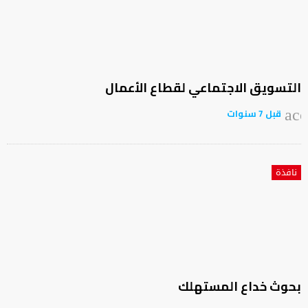
التسويق الاجتماعي لقطاع الأعمال
قبل 7 سنوات
acc
نافذة
بحوث خداع المستهلك