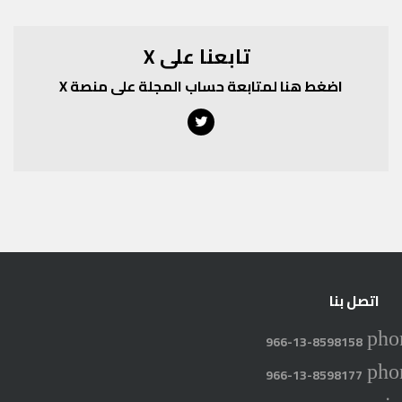
تابعنا على X
اضغط هنا لمتابعة حساب المجلة على منصة X
Twitter
اتصل بنا
pho
966-13-8598158
pho
966-13-8598177