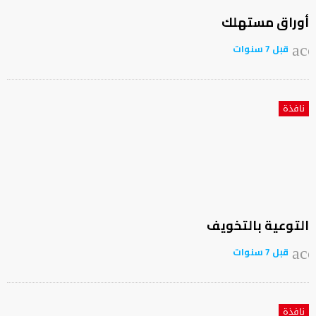
أوراق مستهلك
قبل 7 سنوات
acc
نافذة
التوعية بالتخويف
قبل 7 سنوات
acc
نافذة